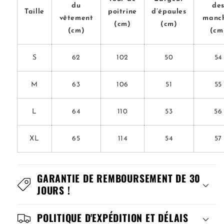
du
de
Taille
poitrine
d’épaules
vêtement
manc
(cm)
(cm)
(cm)
(cm
S
62
102
50
54
M
63
106
51
55
L
64
110
53
56
XL
65
114
54
57
GARANTIE DE REMBOURSEMENT DE 30
JOURS !
POLITIQUE D'EXPÉDITION ET DÉLAIS