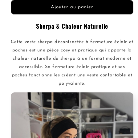
quantité
quantité
de
de
Ajouter au panier
Veste
Veste
Sherpa
Sherpa
Sherpa & Chaleur Naturelle
Zippée
Zippée
Cette veste sherpa décontractée à fermeture éclair et
poches est une pièce cosy et pratique qui apporte la
chaleur naturelle du sherpa à un format moderne et
accessible. Sa fermeture éclair pratique et ses
poches fonctionnelles créent une veste confortable et
polyvalente.