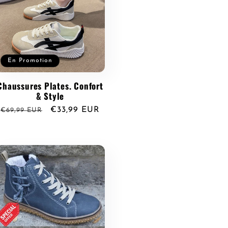
En Promotion
Chaussures Plates. Confort
& Style
Prix
Prix
€33,99 EUR
€69,99 EUR
habituel
promotionnel