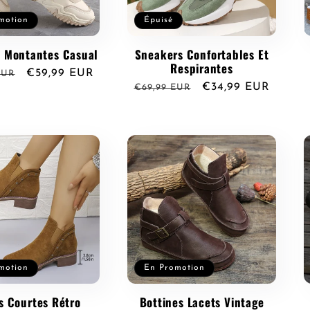
motion
Épuisé
 Montantes Casual
Sneakers Confortables Et
Respirantes
Prix
€59,99 EUR
EUR
Prix
Prix
€34,99 EUR
€69,99 EUR
l
promotionnel
habituel
promotionnel
motion
En Promotion
s Courtes Rétro
Bottines Lacets Vintage