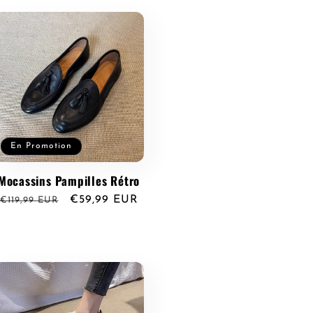
En Promotion
Mocassins Pampilles Rétro
Prix
Prix
€59,99 EUR
€119,99 EUR
habituel
promotionnel