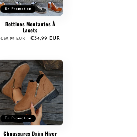
En Promotion
Bottines Montantes À
Lacets
Prix
Prix
€34,99 EUR
€69,99 EUR
habituel
promotionnel
En Promotion
Chaussures Daim Hiver