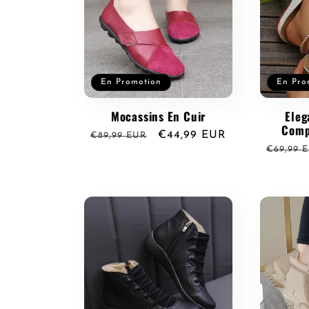
En Promotion
En Pro
Mocassins En Cuir
Eleg
Comp
Prix
Prix
€44,99 EUR
€89,99 EUR
Prix
€69,99 
habituel
promotionnel
habitue