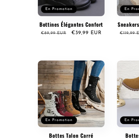
En Promotion
En Pro
Bottines Élégantes Confort
Sneakers
Prix
Prix
€39,99 EUR
Prix
€89,99 EUR
€119,99 
habituel
promotionnel
habitue
En Promotion
En Pro
Bottes Talon Carré
Botte