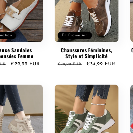
motion
En Promotion
ance Sandales
Chaussures Féminines,
ensées Femme
Style et Simplicité
Prix
€29,99 EUR
Prix
Prix
€34,99 EUR
EUR
€79,99 EUR
l
promotionnel
habituel
promotionnel