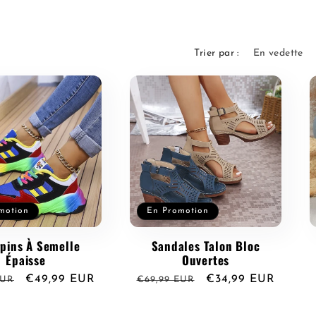
Trier par :
motion
En Promotion
rpins À Semelle
Sandales Talon Bloc
Épaisse
Ouvertes
Prix
€49,99 EUR
Prix
Prix
€34,99 EUR
EUR
€69,99 EUR
l
promotionnel
habituel
promotionnel