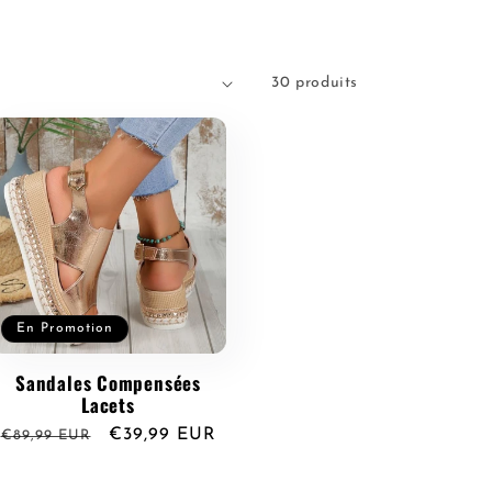
n
30 produits
En Promotion
Sandales Compensées
Lacets
Prix
Prix
€39,99 EUR
€89,99 EUR
habituel
promotionnel