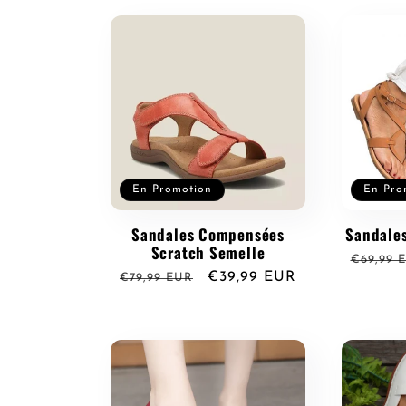
n
:
En Promotion
En Pro
Sandales Compensées
Sandales
Scratch Semelle
Prix
€69,99 
Prix
Prix
€39,99 EUR
€79,99 EUR
habitue
habituel
promotionnel