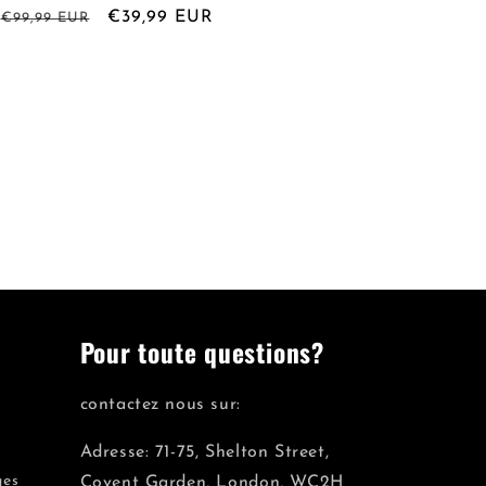
Prix
Prix
€39,99 EUR
€99,99 EUR
habituel
promotionnel
Pour toute questions?
contactez nous sur:
Adresse: 71-75, Shelton Street,
ges
Covent Garden, London, WC2H