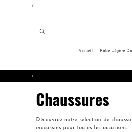
et
passer
au
contenu
Accueil
Robe Légère D
C
Chaussures
o
Découvrez notre sélection de chaussur
mocassins pour toutes les occasions.