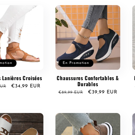
motion
En Promotion
 Lanières Croisées
Chaussures Confortables &
Durables
Prix
€34,99 EUR
EUR
Prix
Prix
€39,99 EUR
€89,99 EUR
l
promotionnel
habituel
promotionnel