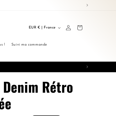
P
Connexion
Panier
EUR € | France
a
y
s !
Suivi ma commande
s
/
r
 Denim Rétro
é
g
ée
i
o