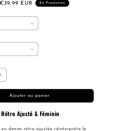
Prix
€39,99 EUR
En Promotion
n
promotionnel
Augmenter
la
quantité
de
Ajouter au panier
Veste
Denim
Rétro Ajusté & Féminin
Rétro
Ajustée
 en denim rétro ajustée réinterprète le