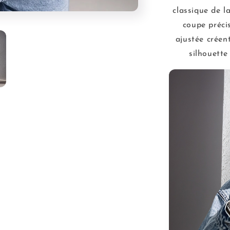
classique de l
coupe précis
ajustée créen
silhouette