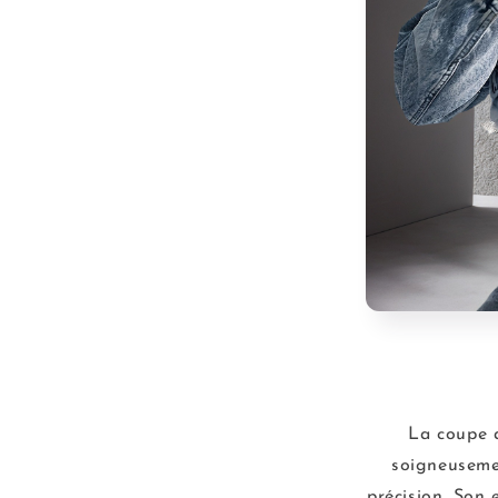
La coupe a
soigneusemen
précision. Son 