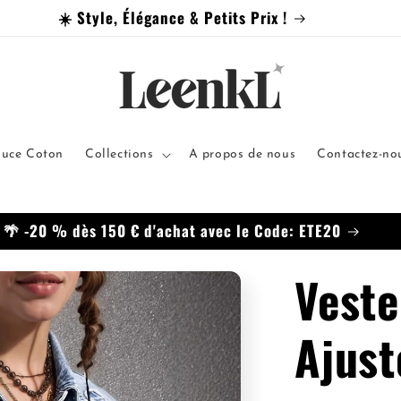
+ 🚚 Livraison Offerte
ouce Coton
Collections
A propos de nous
Contactez-nou
usqu'à -50 % + 15 % EXTRA dès 2 articles Code : ETE26
Veste
Ajust