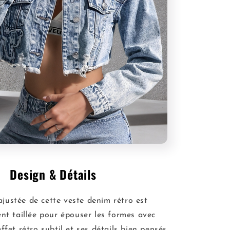
Design & Détails
justée de cette veste denim rétro est
t taillée pour épouser les formes avec
effet rétro subtil et ses détails bien pensés