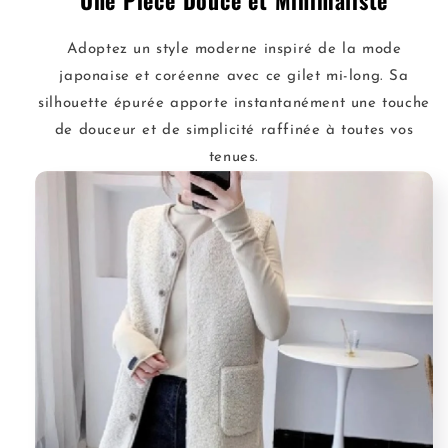
Une Pièce Douce et Minimaliste
Fourrure
Fourrure
Style
Style
Moderne
Moderne
Adoptez un style moderne inspiré de la mode
japonaise et coréenne avec ce gilet mi-long. Sa
silhouette épurée apporte instantanément une touche
de douceur et de simplicité raffinée à toutes vos
tenues.